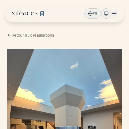
Aller au contenu principal
xiléades
FR
Retour aux réalisations