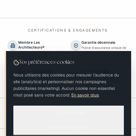
CERTIFICATIONS & ENGAGEMENTS
Membre Les
Garantie décennale
Architecteurs®
Police d'assurance unique de
chantier incluse
Coopérative nationale
d'architectes contractants
généraux
Vos préférences cookies
Best of Houzz 2023
Éco-responsable
Nous utilisons des cookies pour mesurer l'audience du
Reconnu pour la satisfaction
Matériaux biosourcés,
client
performance énergétique,
site (analytics) et personnaliser nos campagnes
biodiversité
publicitaires (marketing). Aucun cookie non essentiel
n'est posé sans votre accord.
En savoir plus
.
Présents sur les salons de la profession
TOUT REFUSER
AFVAC 2024-
Copropriété & Habitat
2026
2024-2026
PERSONNALISER