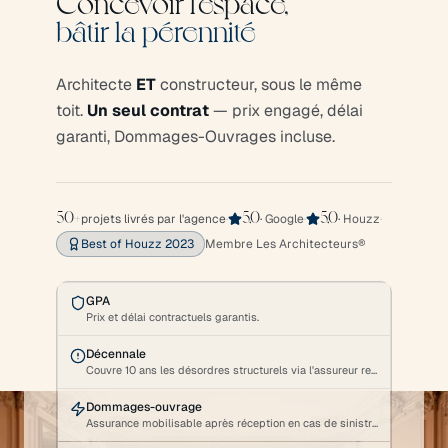
Concevoir l'espace,
bâtir la pérennité
Architecte
ET
constructeur, sous le même
toit.
Un seul contrat
— prix engagé, délai
garanti, Dommages-Ouvrages incluse.
projets livrés par l'agence
·
·
Google
·
·
Houzz
·
50+
5,0
5,0
Best of Houzz 2023
Membre Les Architecteurs®
GPA
Prix et délai contractuels garantis.
Décennale
Couvre 10 ans les désordres structurels via l'assureur responsabilité civile.
Dommages-ouvrage
Assurance mobilisable après réception en cas de sinistre.