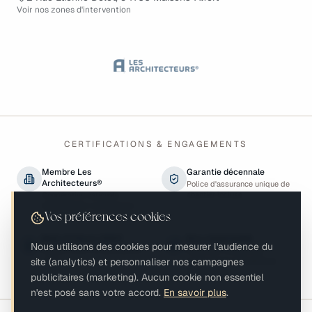
Voir nos zones d'intervention
CERTIFICATIONS & ENGAGEMENTS
Membre Les
Garantie décennale
Architecteurs®
Police d'assurance unique de
chantier incluse
Coopérative nationale
d'architectes contractants
généraux
Vos préférences cookies
Best of Houzz 2023
Éco-responsable
Nous utilisons des cookies pour mesurer l'audience du
Reconnu pour la satisfaction
Matériaux biosourcés,
site (analytics) et personnaliser nos campagnes
client
performance énergétique,
biodiversité
publicitaires (marketing). Aucun cookie non essentiel
n'est posé sans votre accord.
En savoir plus
.