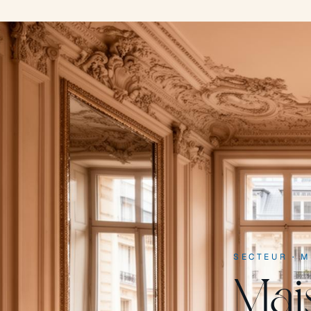
SECTEUR
·
M
Mai