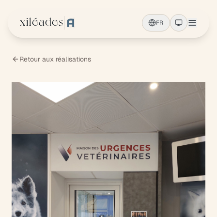
Aller au contenu principal
xiléades
FR
Retour aux réalisations