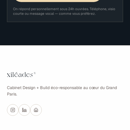
On répond personnellement sous 24h ouvrées. Téléphone, visio
courte ou message vocal — comme vous préférez.
xiléades
®
Cabinet Design + Build éco-responsable au cœur du Grand
Paris.