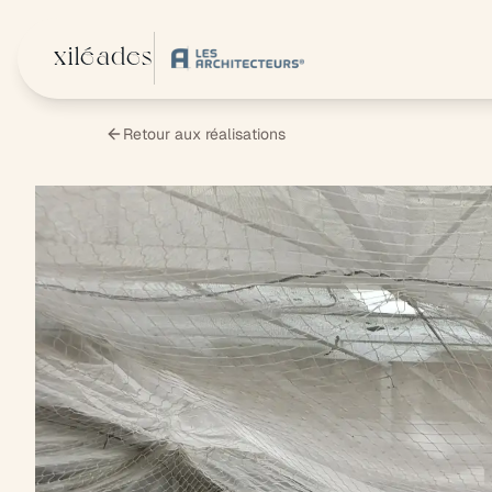
Aller au contenu principal
xiléades
Retour aux réalisations