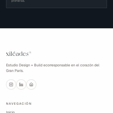
prefieras.
xiléades
®
Estudio Design + Build ecorresponsable en el corazón del
Gran París.
NAVEGACIÓN
Inicio