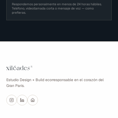
Respondemos personalmente en menos de 24 horas hábiles.
Teléfono, videollamada corta o mensaje de voz — como
prefieras.
xiléades
®
Estudio Design + Build ecorresponsable en el corazón del
Gran París.