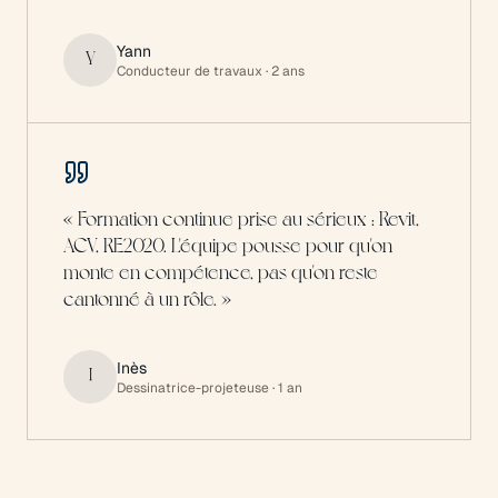
Yann
Y
Conducteur de travaux
· 2 ans
«
Formation continue prise au sérieux : Revit,
ACV, RE2020. L'équipe pousse pour qu'on
monte en compétence, pas qu'on reste
cantonné à un rôle.
»
Inès
I
Dessinatrice-projeteuse
· 1 an