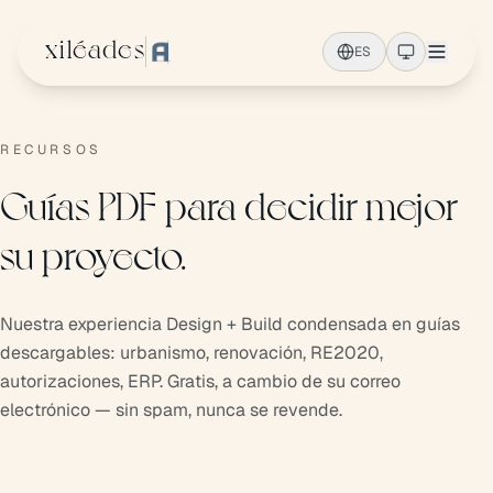
Ir al contenido principal
xiléades
ES
RECURSOS
Guías PDF para decidir mejor
su proyecto.
Nuestra experiencia Design + Build condensada en guías
descargables: urbanismo, renovación, RE2020,
autorizaciones, ERP. Gratis, a cambio de su correo
electrónico — sin spam, nunca se revende.