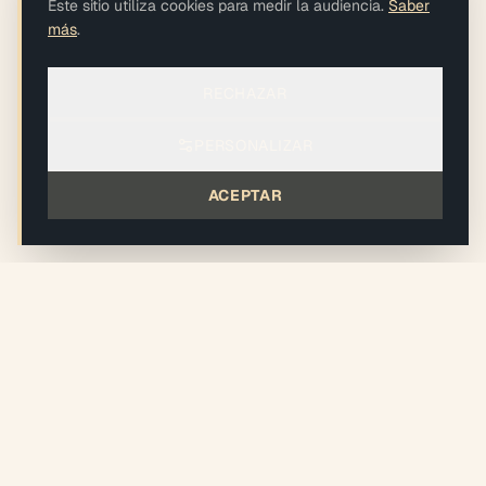
Este sitio utiliza cookies para medir la audiencia.
Saber
más
.
RECHAZAR
PERSONALIZAR
ACEPTAR
xiléades
®
Estudio Design + Build ecorresponsable en el corazón del
Gran París.