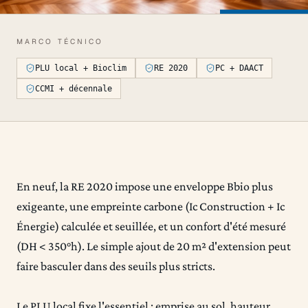
MARCO TÉCNICO
PLU local + Bioclim
RE 2020
PC + DAACT
CCMI + décennale
En neuf, la RE 2020 impose une enveloppe Bbio plus
exigeante, une empreinte carbone (Ic Construction + Ic
Énergie) calculée et seuillée, et un confort d'été mesuré
(DH < 350°h). Le simple ajout de 20 m² d'extension peut
faire basculer dans des seuils plus stricts.
Le PLU local fixe l'essentiel : emprise au sol, hauteur,