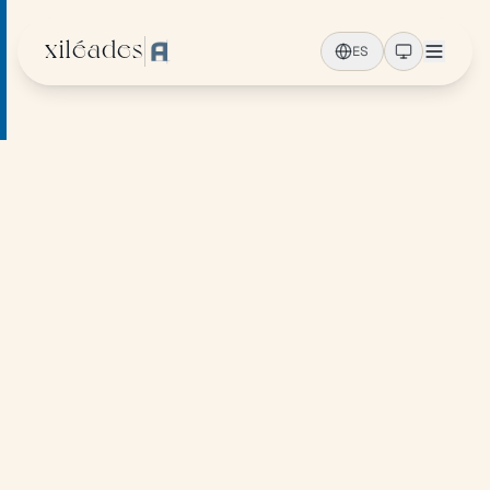
Ir al contenido principal
xiléades
ES