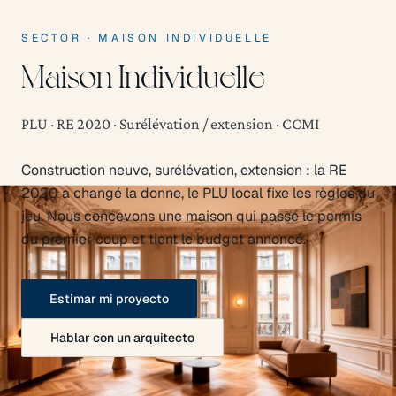
SECTOR
·
MAISON INDIVIDUELLE
Maison Individuelle
PLU · RE 2020 · Surélévation / extension · CCMI
Construction neuve, surélévation, extension : la RE
2020 a changé la donne, le PLU local fixe les règles du
jeu. Nous concevons une maison qui passe le permis
du premier coup et tient le budget annoncé.
Estimar mi proyecto
Hablar con un arquitecto