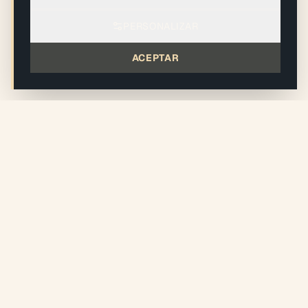
PERSONALIZAR
ACEPTAR
IR MÁS ALLÁ
Artículos del Diario — Urbanisme &
Réglementation