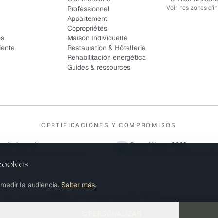
Voir nos zones d'i
Professionnel
Appartement
Copropriétés
os
Maison Individuelle
iente
Restauration & Hôtellerie
Rehabilitación energética
Guides & ressources
CERTIFICACIONES Y COMPROMISOS
antía decenal
Best of Houzz 2023
za de seguro única de obra incluida
Reconocido por la satisfacción del 
cookies
a medir la audiencia.
Saber más
.
s de la profession
AFVAC 2024-2026
Copropriét
PERSONALIZAR