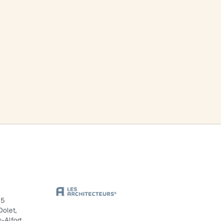
55
Dolet,
-Alfort