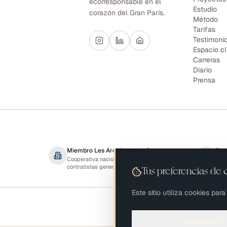
ecorresponsable en el
Estudio
corazón del Gran París.
Método
Tarifas
Testimoni
Espacio cl
Carreras
Diario
Prensa
Miembro Les Architecteurs®
Gar
Cooperativa nacional de arquitectos
Póli
contratistas generales
Tus preferencias de 
Este sitio utiliza cookies par
Présents sur les salon
RECHAZAR