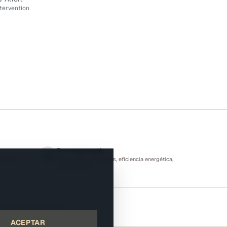
ntervention
Ecorresponsable
cliente
Materiales biobasados, eficiencia energética,
biodiversidad
é & Habitat 2024-2026
ACEPTAR