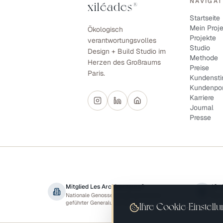
NAVIGAT
xiléades
®
Startseite
Mein Proje
Ökologisch
Projekte
verantwortungsvolles
Studio
Design + Build Studio im
Methode
Herzen des Großraums
Preise
Paris.
Kundenst
Kundenpor
Karriere
Journal
Presse
Mitglied Les Architecteurs®
10-
Nationale Genossenschaft architekten-
Bauv
geführter Generalunternehmer
Ihre Cookie-Einstell