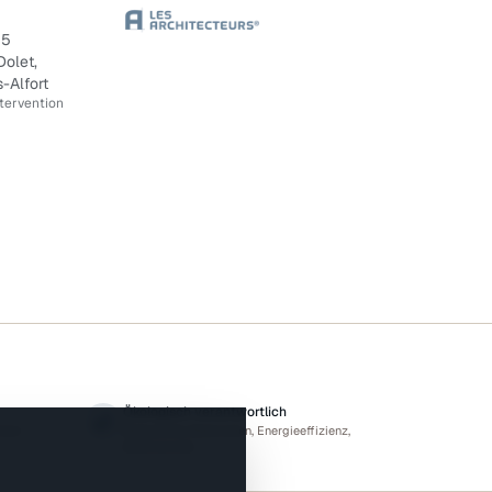
55
Dolet,
-Alfort
ntervention
Ökologisch verantwortlich
heit
Biobasierte Materialien, Energieeffizienz,
Biodiversität