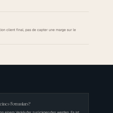
tion client final, pas de capter une marge sur le
 eines Formulars?
von einem Verkäufer zurückgerufen werden. Es ist