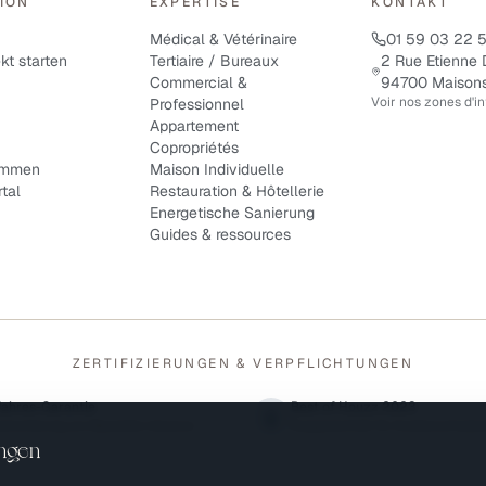
ION
EXPERTISE
KONTAKT
Médical & Vétérinaire
01 59 03 22 
kt starten
Tertiaire / Bureaux
2 Rue Etienne 
Commercial &
94700 Maisons
Voir nos zones d'i
Professionnel
Appartement
Copropriétés
immen
Maison Individuelle
tal
Restauration & Hôtellerie
Energetische Sanierung
Guides & ressources
ZERTIFIZIERUNGEN & VERPFLICHTUNGEN
Jahres-Garantie
Best of Houzz 2023
ersicherung pro Baustelle inklusive
Ausgezeichnet für Kundenzufrieden
ungen