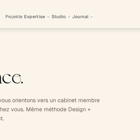
Projekte
Expertise
Studio
Journal
nce.
s vous orientons vers un cabinet membre
e chez vous. Même méthode Design +
t.