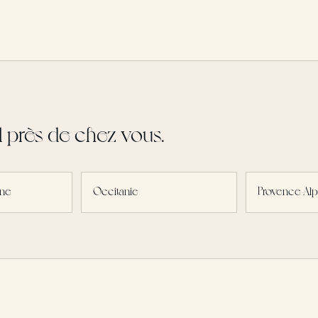
l près de chez vous.
ine
Occitanie
Provence-Alp