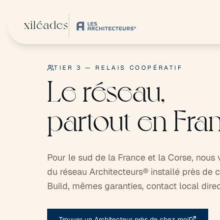
Zum Hauptinhalt springen
xiléades
TIER 3 — RELAIS COOPÉRATIF
Le réseau,
partout en Fra
Pour le sud de la France et la Corse, nou
du réseau Architecteurs® installé près d
Build, mêmes garanties, contact local direc
Trouver un Architecteur près de chez moi