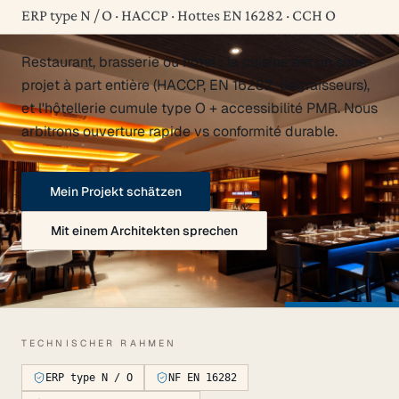
ERP type N / O · HACCP · Hottes EN 16282 · CCH O
Restaurant, brasserie ou hôtel : la cuisine est un sous-
projet à part entière (HACCP, EN 16282, dégraisseurs),
et l'hôtellerie cumule type O + accessibilité PMR. Nous
arbitrons ouverture rapide vs conformité durable.
Mein Projekt schätzen
Mit einem Architekten sprechen
TECHNISCHER RAHMEN
ERP type N / O
NF EN 16282