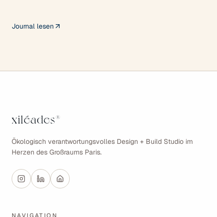
économies d'énergie et
accompagnement de A à Z. Publié dans
le numéro 46 (novembre–décembre
Journal lesen
2021).
xiléades
®
Ökologisch verantwortungsvolles Design + Build Studio im
Herzen des Großraums Paris.
NAVIGATION