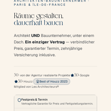
ARCHITEKTEN-BAUUNTERNEHMER ·
PARIS & ÎLE-DE-FRANCE
Räume gestalten,
dauerhaft bauen
Architekt
UND
Bauunternehmer, unter einem
Dach.
Ein einziger Vertrag
— verbindlicher
Preis, garantierter Termin, zehnjährige
Versicherung inklusive.
von der Agentur realisierte Projekte
·
·
Google
50+
5,0
·
·
Houzz
·
Best of Houzz 2023
5,0
Mitglied von Les Architecteurs®
Festpreis & Termin
Vertragliche Garantie für Preis und Fertigstellungstermin.