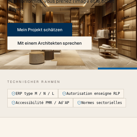
et la conformité, vous prenez l'image et le ticket
moyen.
Mein Projekt schätzen
Mit einem Architekten sprechen
TECHNISCHER RAHMEN
ERP type M / N / L
Autorisation enseigne RLP
Accessibilité PMR / Ad'AP
Normes sectorielles