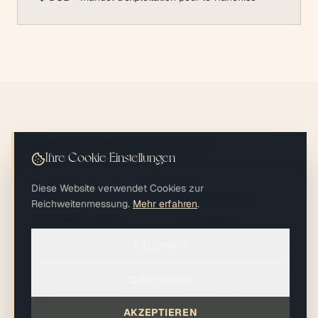
UNSERE ERFAHRUNG IN ZAHLEN
Ihre Cookie-Einstellungen
Diese Website verwendet Cookies zur
20+
10
semaines
Reichweitenmessung.
Mehr erfahren
.
BOUTIQUES LIVRÉES
DÉLAI MOYEN
ABLEHNEN
100
150
%
m²
ANPASSEN
TAUX DE CONFORMITÉ
SURFACE TYPE
ERP
AKZEPTIEREN