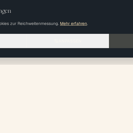
ungen
okies zur Reichweitenmessung.
Mehr erfahren
.
ANPASSEN
ION
EXPERTISE
KONTAKT
Médical & Vétérinaire
01 59 03 22 
kt starten
Tertiaire / Bureaux
2 Rue Etienne 
Commercial &
94700 Maisons
Voir nos zones d'i
Professionnel