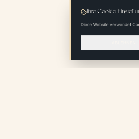
Ihre Cookie-Einstell
Diese Website verwendet Co
ABLEHNEN
NAVIGAT
xiléades
®
Startseite
Mein Proje
Ökologisch
Projekte
verantwortungsvolles
Studio
Design + Build Studio im