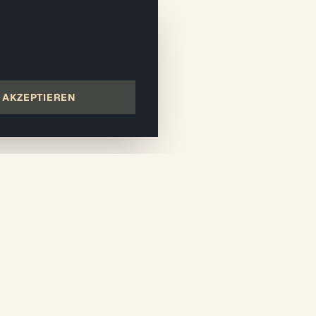
AKZEPTIEREN
55
Dolet,
-Alfort
ntervention