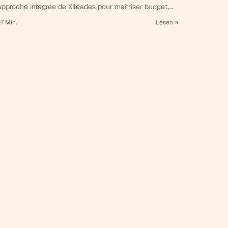
'approche intégrée de Xiléades pour maîtriser budget,
élais et garanties de votre projet immobilier.
7
Min.
Lesen