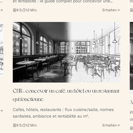
t
et rentabilité : le guide complet pour concevoir une
n
clinique vétérinaire performante, par les architectes
9
S.
12
Min.
Erhalten
Xiléades × Les Architecteurs.
CHR : concevoir un café, un hôtel ou un restaurant
qui fonctionne
A
Cafés, hôtels, restaurants : flux cuisine/salle, normes
P
sanitaires, ambiance et rentabilité au m².
u
9
S.
12
Min.
Erhalten