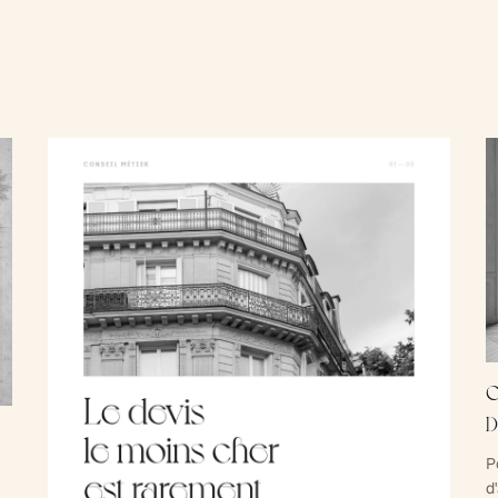
C
D
P
d