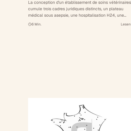
La conception d'un établissement de soins vétérinaires
cumule trois cadres juridiques distincts, un plateau
médical sous asepsie, une hospitalisation H24, une
déclaration ASN pour la radiologie et une autorisation
6
Min.
Lesen
préalable ordinale conditionnant l'ouverture. Tour
d'horizon d'un programme dense, à dix ans de l'arrêté d
13 mars 2015.