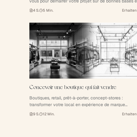
vous pour démarrer votre projet sur de bonnes bases e
économiser plusieurs semaines d'allers-retours.
4
S.
5
Min.
Erhalten
Concevoir une boutique qui fait vendre
Boutiques, retail, prêt-à-porter, concept-stores :
transformer votre local en expérience de marque
rentable.
9
S.
12
Min.
Erhalten