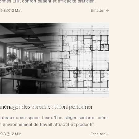
ormes ERP, confort patient et efficacité praticien.
9
S.
12
Min.
Erhalten
ménager des bureaux qui font performer
lateaux open-space, flex-office, sièges sociaux : créer
n environnement de travail attractif et productif.
9
S.
12
Min.
Erhalten