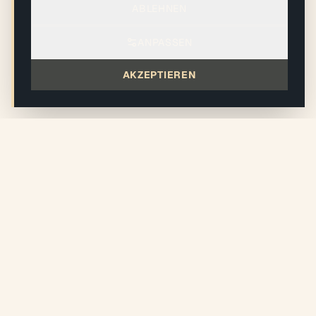
ABLEHNEN
ANPASSEN
AKZEPTIEREN
WEITERGEHEN
Artikel aus dem Journal — Conseils
experts