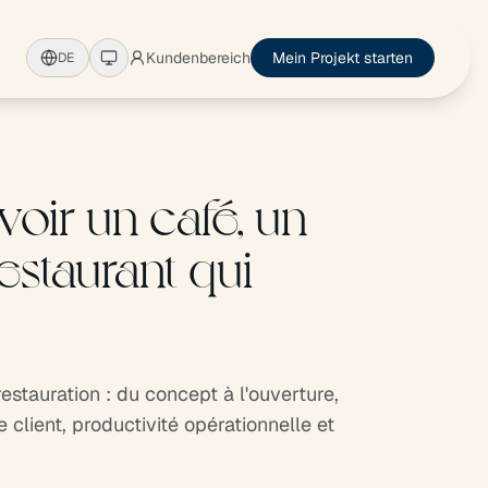
Kundenbereich
Mein Projekt starten
DE
oir un café, un
estaurant qui
restauration : du concept à l'ouverture,
client, productivité opérationnelle et