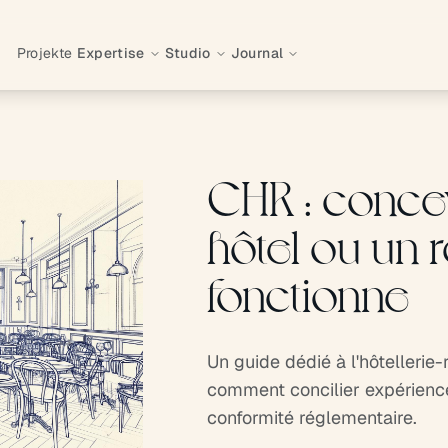
Projekte
Expertise
Studio
Journal
CHR : concev
hôtel ou un r
fonctionne
Un guide dédié à l'hôtellerie-
comment concilier expérience 
conformité réglementaire.