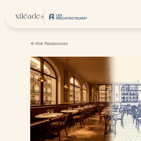
Zum Hauptinhalt springen
xiléades
Alle Ressourcen