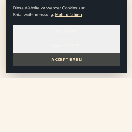
Diese Website verwendet Cookies zur
Reichweitenmessung.
Mehr erfahren
.
ABLEHNEN
ANPASSEN
AKZEPTIEREN
xiléades
®
Ökologisch verantwortungsvolles Design + Build Studio im
Herzen des Großraums Paris.