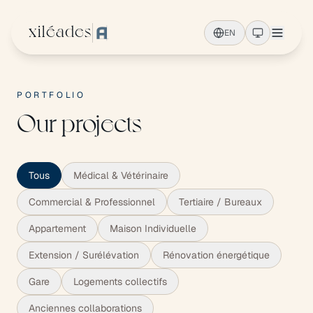
Skip to main content
xiléades
EN
PORTFOLIO
Our projects
Tous
Médical & Vétérinaire
Commercial & Professionnel
Tertiaire / Bureaux
Appartement
Maison Individuelle
Extension / Surélévation
Rénovation énergétique
Gare
Logements collectifs
Anciennes collaborations