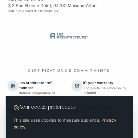
2 Rue Etienne Dolet, 94700 Maisons-Alfort
Voir nos zones d'intervention
CERTIFICATIONS & COMMITMENTS
Les Architecteurs®
10-year warranty
member
Single-site insurance policy
included
National cooperative of
architect general contractors
Best of Houzz 2023
Eco-responsible
Your cookie preferences
Recognised for client
Bio-based materials, energy
satisfaction
performance, biodiversity
This site uses cookies to measure audience.
Privacy
policy
.