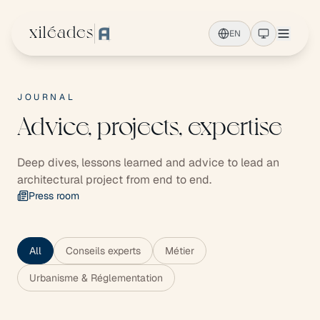
Skip to main content
xiléades
EN
JOURNAL
Advice, projects, expertise
Deep dives, lessons learned and advice to lead an
architectural project from end to end.
Press room
All
Conseils experts
Métier
Urbanisme & Réglementation