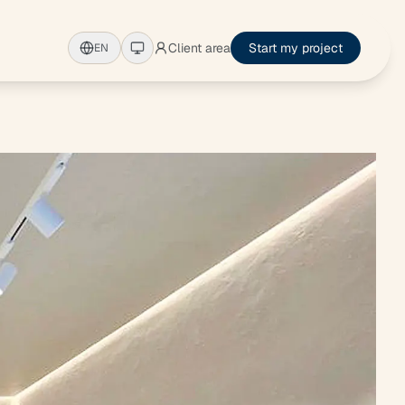
Client area
Start my project
EN