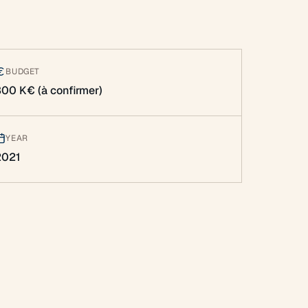
BUDGET
300 K€ (à confirmer)
YEAR
2021