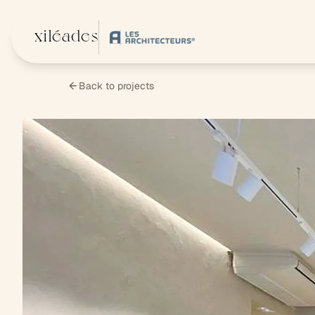
Skip to main content
xiléades
Back to projects