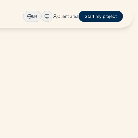
Client area
Start my project
EN