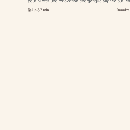
pour piloter une rénovation énergétique alignée sur les
standards RE2020.
4
p.
7
min
Receive