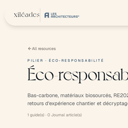
Skip to main content
xiléades
All resources
PILIER · ÉCO-RESPONSABILITÉ
Éco-responsab
Bas-carbone, matériaux biosourcés, RE2020
retours d'expérience chantier et décrypta
1 guide(s) · 0 Journal article(s)