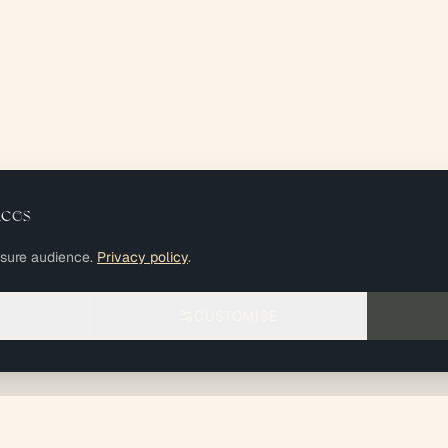
nces
asure audience.
Privacy policy
.
CUSTOMISE