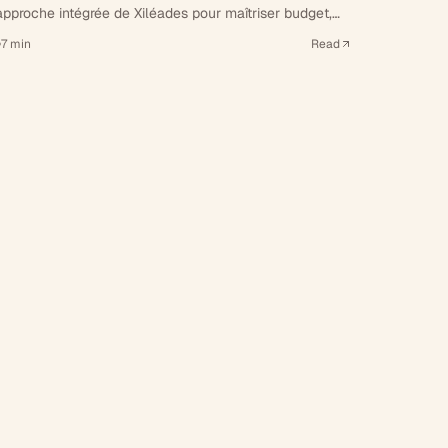
'approche intégrée de Xiléades pour maîtriser budget,
élais et garanties de votre projet immobilier.
7
min
Read