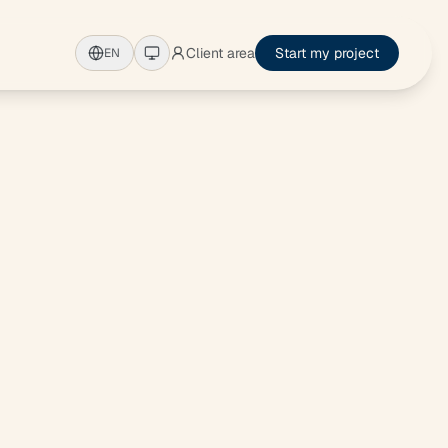
Client area
Start my project
EN