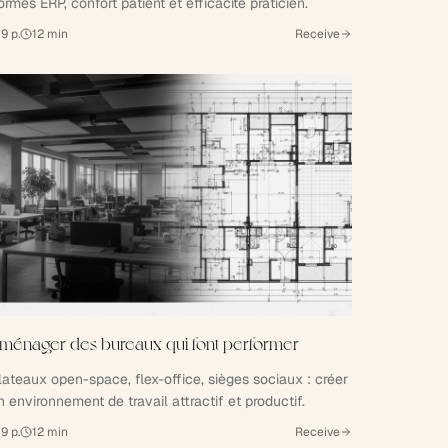
ormes ERP, confort patient et efficacité praticien.
9
p.
12
min
Receive
ménager des bureaux qui font performer
lateaux open-space, flex-office, sièges sociaux : créer
n environnement de travail attractif et productif.
9
p.
12
min
Receive