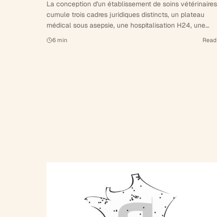
La conception d'un établissement de soins vétérinaires
cumule trois cadres juridiques distincts, un plateau
médical sous asepsie, une hospitalisation H24, une
déclaration ASN pour la radiologie et une autorisation
6
min
Read
préalable ordinale conditionnant l'ouverture. Tour
d'horizon d'un programme dense, à dix ans de l'arrêté d
13 mars 2015.