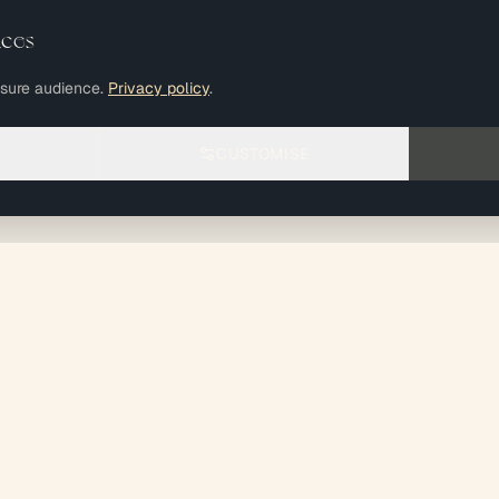
nces
asure audience.
Privacy policy
.
CUSTOMISE
ION
EXPERTISE
CONTACT
Médical & Vétérinaire
01 59 03 22 
roject
Tertiaire / Bureaux
2 Rue Etienne 
Commercial &
94700 Maisons
Voir nos zones d'i
Professionnel