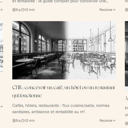
t
et rentabilité : le guide complet pour concevoir une
n
clinique vétérinaire performante, par les architectes
9
p.
12
min
Receive
Xiléades × Les Architecteurs.
CHR : concevoir un café, un hôtel ou un restaurant
qui fonctionne
A
Cafés, hôtels, restaurants : flux cuisine/salle, normes
P
sanitaires, ambiance et rentabilité au m².
u
9
p.
12
min
Receive