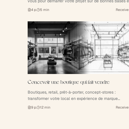
vous pour démarrer votre projet sur de bonnes bases e
économiser plusieurs semaines d'allers-retours.
4
p.
5
min
Receive
Concevoir une boutique qui fait vendre
Boutiques, retail, prêt-à-porter, concept-stores :
transformer votre local en expérience de marque
rentable.
9
p.
12
min
Receive