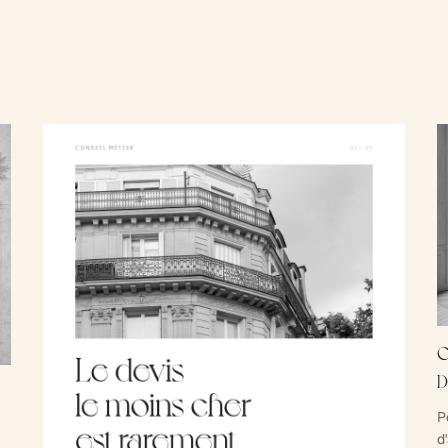
C
D
P
d