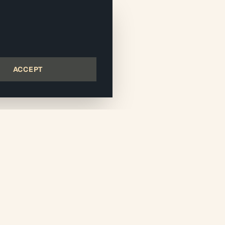
ACCEPT
55
Dolet,
-Alfort
ntervention