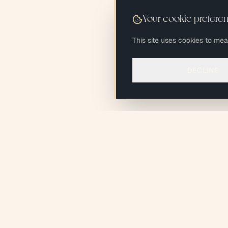
Your cookie prefere
This site uses cookies to me
DECLINE
NAVIGAT
xiléades
®
Home
Start my p
Eco-responsible Design +
Projects
Build studio at the heart
Studio
of Greater Paris.