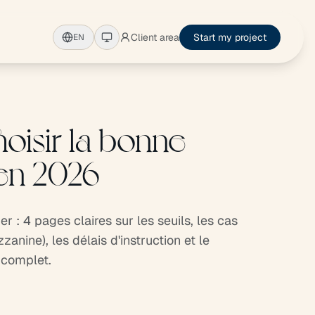
Client area
Start my project
EN
hoisir la bonne
 en 2026
r : 4 pages claires sur les seuils, les cas
anine), les délais d'instruction et le
 complet.