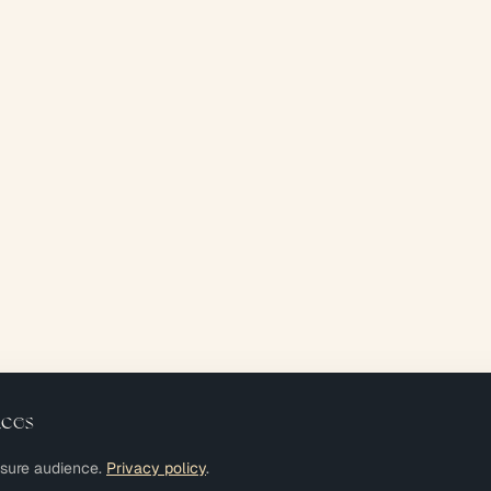
nces
asure audience.
Privacy policy
.