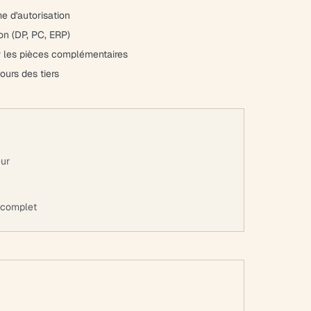
me d'autorisation
ion (DP, PC, ERP)
er les pièces complémentaires
ours des tiers
eur
r complet