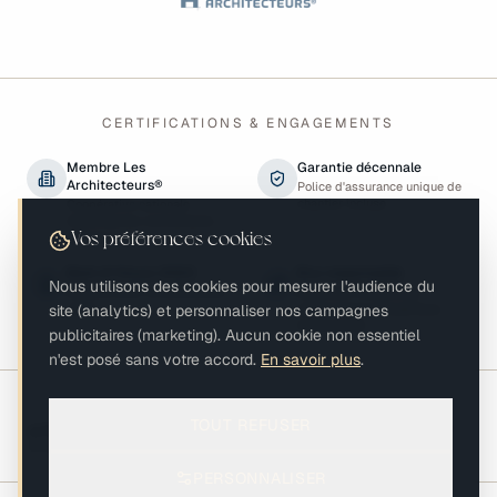
CERTIFICATIONS & ENGAGEMENTS
Membre Les
Garantie décennale
Architecteurs®
Police d'assurance unique de
chantier incluse
Coopérative nationale
d'architectes contractants
généraux
Vos préférences cookies
Best of Houzz 2023
Éco-responsable
Nous utilisons des cookies pour mesurer l'audience du
Reconnu pour la satisfaction
Matériaux biosourcés,
site (analytics) et personnaliser nos campagnes
client
performance énergétique,
biodiversité
publicitaires (marketing). Aucun cookie non essentiel
n'est posé sans votre accord.
En savoir plus
.
Présents sur les salons de la profession
TOUT REFUSER
AFVAC 2024-
Copropriété & Habitat
2026
2024-2026
PERSONNALISER