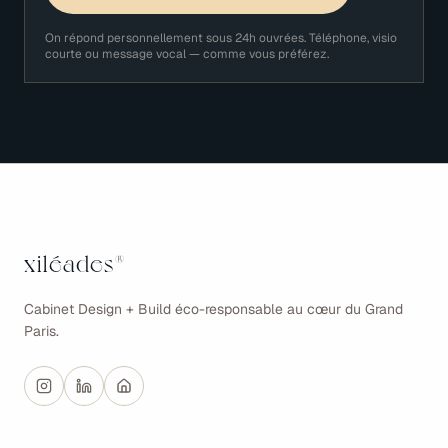
On répond personnellement sous 24h ouvrées. Téléphone, visio
courte ou message vocal — comme vous préférez.
xiléades
®
Cabinet Design + Build éco-responsable au cœur du Grand
Paris.