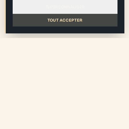
PERSONNALISER
TOUT ACCEPTER
ALLER PLUS LOIN
Articles du Journal — Conseils experts