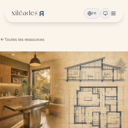
Aller au contenu principal
xiléades
FR
Toutes les ressources