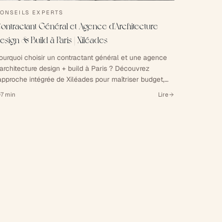
ONSEILS EXPERTS
ontractant Général et Agence d'Architecture
esign & Build à Paris | Xiléades
ourquoi choisir un contractant général et une agence
'architecture design + build à Paris ? Découvrez
'approche intégrée de Xiléades pour maîtriser budget,
élais et garanties de votre projet immobilier.
7
min
Lire