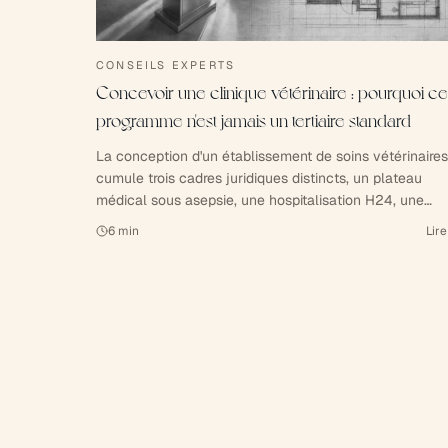
CONSEILS EXPERTS
Concevoir une clinique vétérinaire : pourquoi ce
programme n'est jamais un tertiaire standard
La conception d'un établissement de soins vétérinaires
cumule trois cadres juridiques distincts, un plateau
médical sous asepsie, une hospitalisation H24, une
déclaration ASN pour la radiologie et une autorisation
6
min
Lire
préalable ordinale conditionnant l'ouverture. Tour
d'horizon d'un programme dense, à dix ans de l'arrêté d
13 mars 2015.