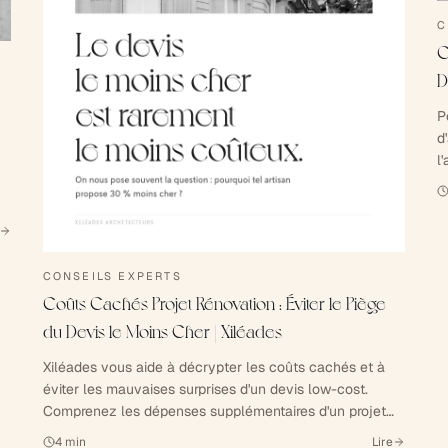
C
C
D
P
d
l
d
u
CONSEILS EXPERTS
Coûts Cachés Projet Rénovation : Éviter le Piège
du Devis le Moins Cher | Xiléades
Xiléades vous aide à décrypter les coûts cachés et à
éviter les mauvaises surprises d'un devis low-cost.
Comprenez les dépenses supplémentaires d'un projet
de construction ou rénovation.
4
min
Lire