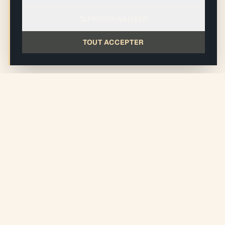
PERSONNALISER
TOUT ACCEPTER
ALLER PLUS LOIN
Articles du Journal — Urbanisme &
Réglementation