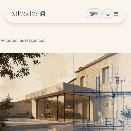
Aller au contenu principal
xiléades
FR
Toutes les ressources