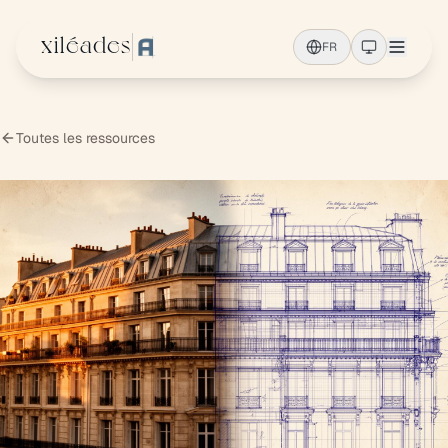
Aller au contenu principal
xiléades
FR
Toutes les ressources