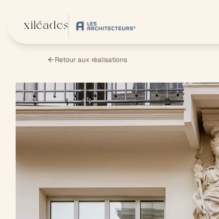
Aller au contenu principal
xiléades
Retour aux réalisations