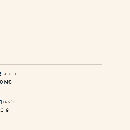
BUDGET
10 M€
ANNÉE
2019