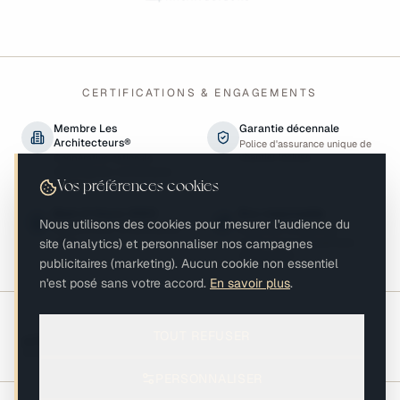
CERTIFICATIONS & ENGAGEMENTS
Membre Les
Garantie décennale
Architecteurs®
Police d'assurance unique de
chantier incluse
Coopérative nationale
d'architectes contractants
généraux
Vos préférences cookies
Best of Houzz 2023
Éco-responsable
Nous utilisons des cookies pour mesurer l'audience du
Reconnu pour la satisfaction
Matériaux biosourcés,
site (analytics) et personnaliser nos campagnes
client
performance énergétique,
biodiversité
publicitaires (marketing). Aucun cookie non essentiel
n'est posé sans votre accord.
En savoir plus
.
Présents sur les salons de la profession
TOUT REFUSER
AFVAC 2024-
Copropriété & Habitat
2026
2024-2026
PERSONNALISER