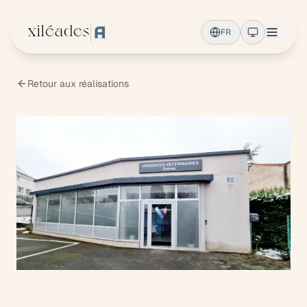
Aller au contenu principal
xiléades
FR
Retour aux réalisations