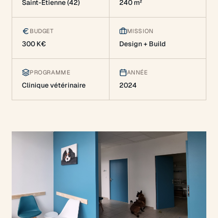
Saint-Étienne (42)
240 m²
BUDGET
MISSION
300 K€
Design + Build
PROGRAMME
ANNÉE
Clinique vétérinaire
2024