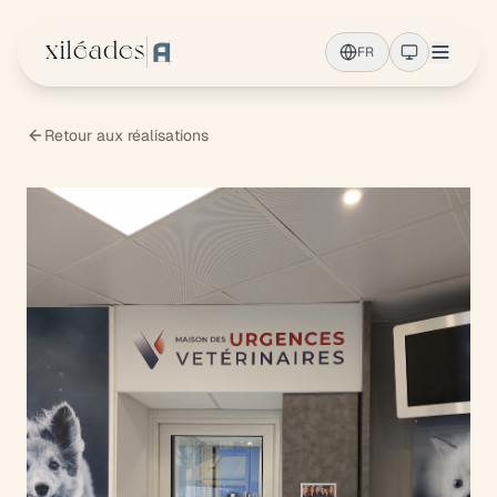
Aller au contenu principal
xiléades
FR
Retour aux réalisations