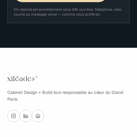
On répond personnellement sous 24h ouvrées. Téléphone, visio
courte ou message vocal — comme vous préférez.
xiléades
®
Cabinet Design + Build éco-responsable au cœur du Grand
Paris.