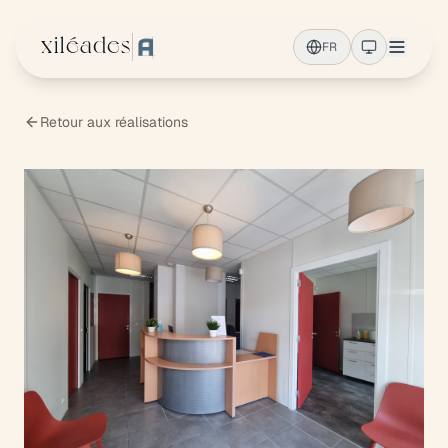
Aller au contenu principal
xiléades
FR
Retour aux réalisations