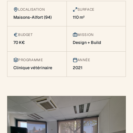
LOCALISATION
SURFACE
Maisons-Alfort (94)
110 m²
BUDGET
MISSION
70 K€
Design + Build
PROGRAMME
ANNÉE
Clinique vétérinaire
2021