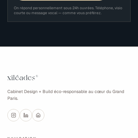
On répond personnellement sous 24h ouvrées. Téléphone, visio
courte ou message vocal — comme vous préférez.
xiléades
®
Cabinet Design + Build éco-responsable au cœur du Grand
Paris.