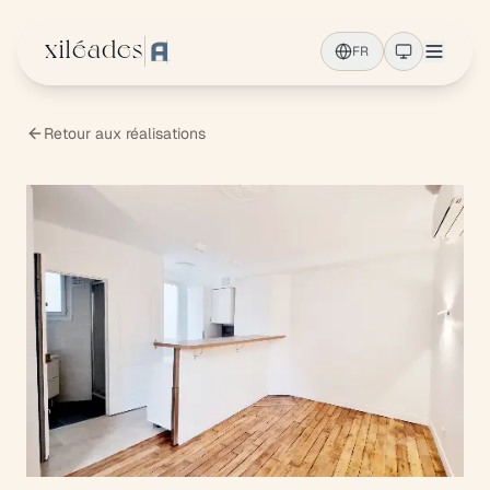
Aller au contenu principal
xiléades
FR
Retour aux réalisations