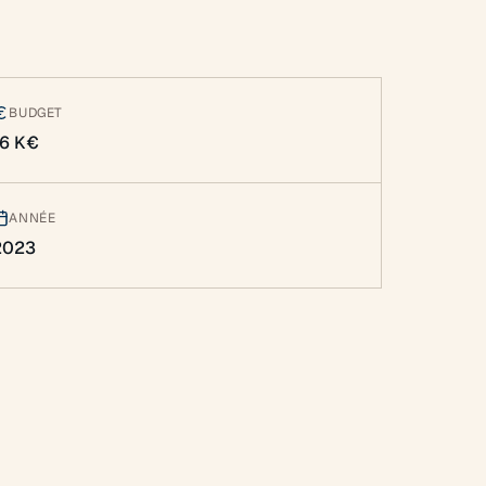
BUDGET
16 K€
ANNÉE
2023