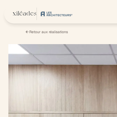
Aller au contenu principal
xiléades
Retour aux réalisations