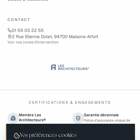
CONTACT
01 59 03 22 55
2 Rue Etienne Dolet, 94700 Maisons-Alfort
Voir nos zones d'intervention
CERTIFICATIONS & ENGAGEMENTS
Membre Les
Garantie décennale
Architecteurs®
Police d'assurance unique de
chantier incluse
Coopérative nationale
d'architectes contractants
généraux
Vos préférences cookies