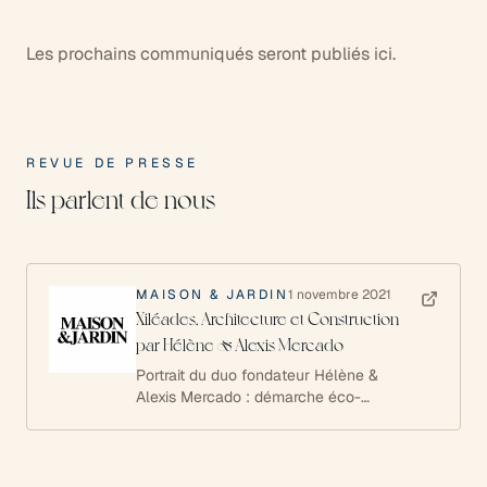
Les prochains communiqués seront publiés ici.
REVUE DE PRESSE
Ils parlent de nous
MAISON & JARDIN
1 novembre 2021
Xiléades, Architecture et Construction
par Hélène & Alexis Mercado
Portrait du duo fondateur Hélène &
Alexis Mercado : démarche éco-
responsable, matériaux bioéthiques,
économies d'énergie et
accompagnement de A à Z. Publié dans
le numéro 46 (novembre–décembre