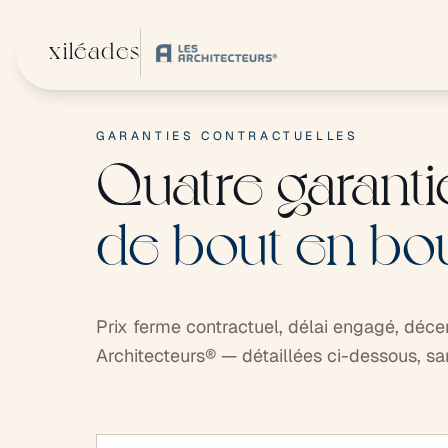
Aller au contenu principal
xiléades
GARANTIES CONTRACTUELLES
Quatre garanti
de bout en bou
Prix ferme contractuel, délai engagé, déce
Architecteurs® — détaillées ci-dessous, s