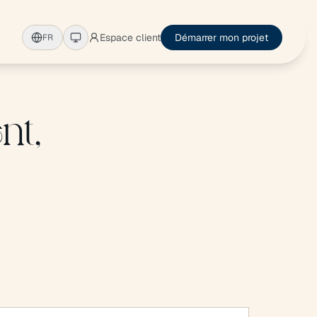
Espace client
Démarrer mon projet
FR
nt,