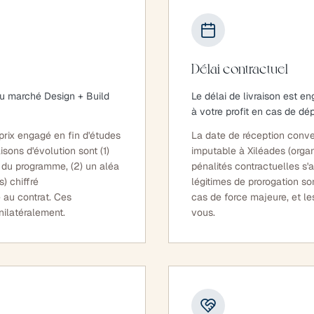
Délai contractuel
du marché Design + Build
Le délai de livraison est e
à votre profit en cas de dé
prix engagé en fin d'études
La date de réception conve
sons d'évolution sont (1)
imputable à Xiléades (organ
n du programme, (2) un aléa
pénalités contractuelles s'
) chiffré
légitimes de prorogation so
e au contrat. Ces
cas de force majeure, et 
ilatéralement.
vous.