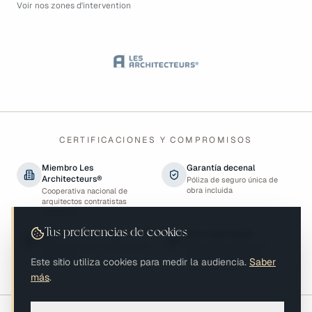
Voir nos zones d'intervention
CERTIFICACIONES Y COMPROMISOS
Miembro Les
Garantía decenal
Architecteurs®
Póliza de seguro única de
obra incluida
Cooperativa nacional de
arquitectos contratistas
generales
Tus preferencias de cookies
Best of Houzz 2023
Ecorresponsable
Reconocido por la satisfacción
Materiales biobasados,
del cliente
eficiencia energética,
Este sitio utiliza cookies para medir la audiencia.
Saber
biodiversidad
más
.