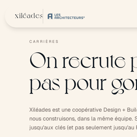
Aller au contenu principal
xiléades
CARRIÈRES
On recrute 
pas pour gonf
Xiléades est une coopérative Design + Bui
nous construisons, dans la même équipe. S
jusqu'aux clés (et pas seulement jusqu'au PC