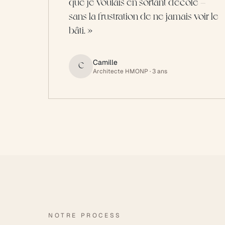
que je voulais en sortant d'école —
sans la frustration de ne jamais voir le
bâti.
»
Camille
C
Architecte HMONP
· 3 ans
NOTRE PROCESS