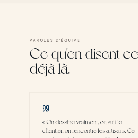
PAROLES D'ÉQUIPE
Ce qu'en disent ce
déjà là.
«
On dessine vraiment, on suit le
chantier, on rencontre les artisans. Ce