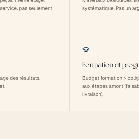
ipe, au même étage.
Matériaux biosourcés, so
 service, pas seulement
systématique. Pas un arg
Formation et prog
age des résultats.
Budget formation > obliga
et.
aux étapes amont (faisab
livraison).