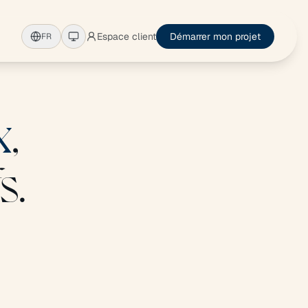
Espace client
Démarrer mon projet
FR
x
,
s.