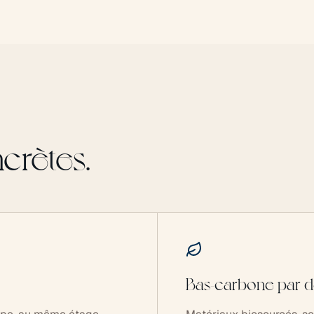
crètes.
Bas-carbone par d