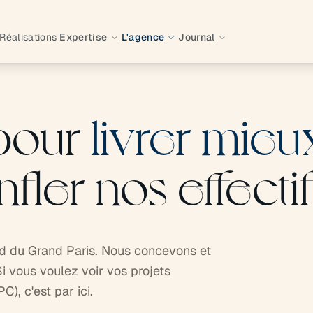
Réalisations
Expertise
L'agence
Journal
pour
livrer mieu
ler nos effectif
ld du Grand Paris. Nous concevons et
i vous voulez voir vos projets
), c'est par ici.