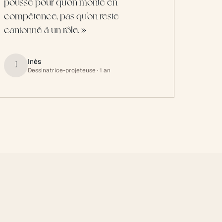
pousse pour qu'on monte en
compétence, pas qu'on reste
cantonné à un rôle.
»
Inès
I
Dessinatrice-projeteuse
· 1 an